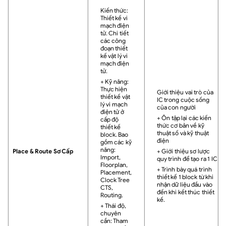
Kiến thức:
Thiết kế vi
mạch điện
tử. Chi tiết
các công
đoạn thiết
kế vật lý vi
mạch điện
tử.
+ Kỹ năng:
Thực hiện
Giới thiệu vai trò của
thiết kế vật
IC trong cuộc sống
lý vi mạch
của con người
điện tử ở
+ Ôn tập lại các kiến
cấp độ
thức cơ bản về kỹ
thiết kế
thuật số và kỹ thuật
block. Bao
điện
gồm các kỹ
năng:
Place & Route Sơ Cấp
+ Giới thiệu sơ lược
Import,
quy trình để tạo ra 1 IC
Floorplan,
+ Trình bày quá trình
Placement,
thiết kế 1 block từ khi
Clock Tree
nhận dữ liệu đầu vào
CTS,
đến khi kết thúc thiết
Routing.
kế.
+ Thái độ,
chuyên
cần: Tham