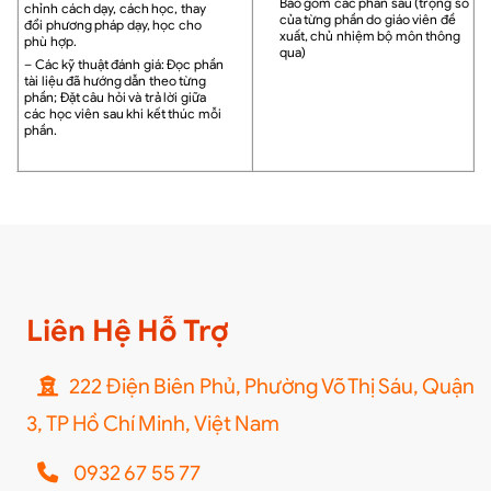
Bao gồm các phần sau (trọng số
chỉnh cách dạy, cách học, thay
của từng phần do giáo viên đề
đổi phương pháp dạy, học cho
xuất, chủ nhiệm bộ môn thông
phù hợp.
qua)
– Các kỹ thuật đánh giá: Đọc phần
tài liệu đã hướng dẫn theo từng
phần; Đặt câu hỏi và trả lời giữa
các học viên sau khi kết thúc mỗi
phần.
Liên Hệ Hỗ Trợ
222 Điện Biên Phủ, Phường Võ Thị Sáu, Quận
3, TP Hồ Chí Minh, Việt Nam
0932 67 55 77