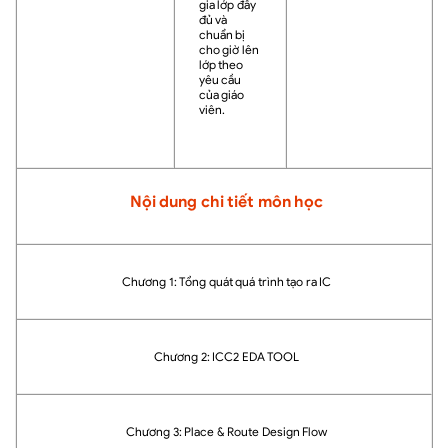
gia lớp đầy
đủ và
chuẩn bị
cho giờ lên
lớp theo
yêu cầu
của giáo
viên.
Nội dung chi tiết môn học
Chương 1: Tổng quát quá trình tạo ra IC
Chương 2: ICC2 EDA TOOL
Chương 3: Place & Route Design Flow