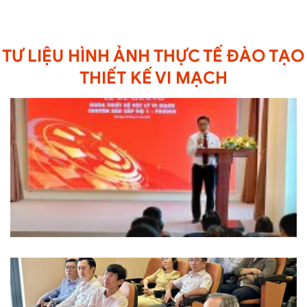
TƯ LIỆU HÌNH ẢNH THỰC TẾ ĐÀO TẠO
THIẾT KẾ VI MẠCH