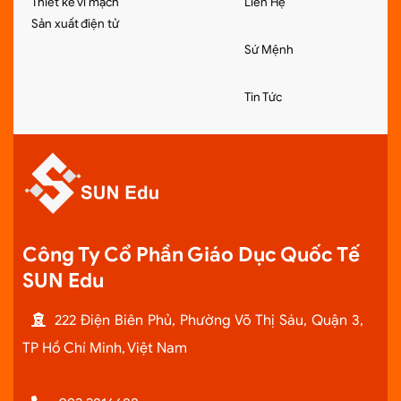
Thiết kế vi mạch
Liên Hệ
Sản xuất điện tử
Sứ Mệnh
Tin Tức
Công Ty Cổ Phần Giáo Dục Quốc Tế
SUN Edu
222 Điện Biên Phủ, Phường Võ Thị Sáu, Quận 3,
TP Hồ Chí Minh, Việt Nam