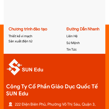
Chương trình đào tạo
Đường Dẫn Nhanh
Thiết kế vi mạch
Liên Hệ
Sản xuất điện tử
Sứ Mệnh
Tin Tức
Công Ty Cổ Phần Giáo Dục Quốc Tế
SUN Edu
222 Điện Biên Phủ, Phường Võ Thị Sáu, Quận 3,