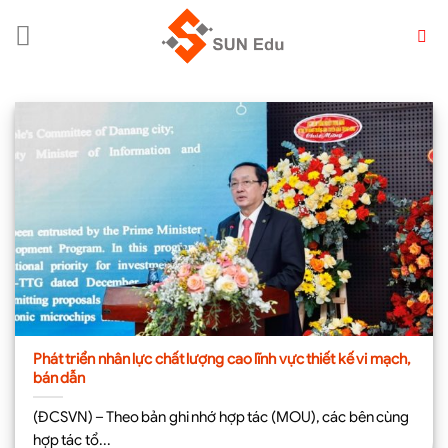
Chuyển
đến
nội
dung
Phát triển nhân lực chất lượng cao lĩnh vực thiết kế vi mạch,
bán dẫn
(ĐCSVN) – Theo bản ghi nhớ hợp tác (MOU), các bên cùng
hợp tác tổ...