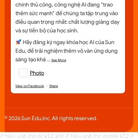
chính thủ công, công nghệ AI đang "trao
thêm sức mạnh" để chúng ta tập trung vào
điều quan trọng nhất: chất lượng giảng dạy
và sự tiến bộ của học sinh.
Hãy đăng ký ngay khóa học AI của Sun
Edu, để trải nghiệm thêm vô vàn ứng dụng
sáng tạo khá
...
See More
Photo
View on Facebook
·
Share
© 2026 Sun Edu,Inc. All rights reserved.
// hieu ung cho pc k12 anh
// hieu ung cho mobile k12
//