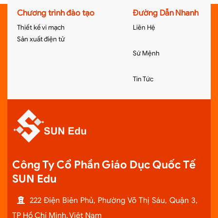
Chương trình đào tạo
Đường Dẫn Nhanh
Thiết kế vi mạch
Liên Hệ
Sản xuất điện tử
Sứ Mệnh
Tin Tức
Công Ty Cổ Phần Giáo Dục Quốc Tế
SUN Edu
222 Điện Biên Phủ, Phường Võ Thị Sáu, Quận 3,
TP Hồ Chí Minh, Việt Nam