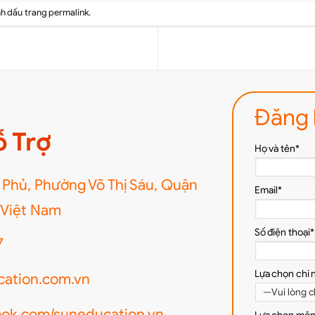
nh dấu trang
permalink
.
Đăng 
ỗ Trợ
Họ và tên*
 Phủ, Phường Võ Thị Sáu, Quận
Email*
, Việt Nam
Số điện thoại*
7
Lựa chọn chi 
ation.com.vn
book.com/suneducation.vn