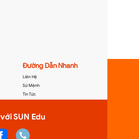
Đường Dẫn Nhanh
Liên Hệ
Sứ Mệnh
Tin Tức
 với SUN Edu