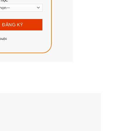
 học*
 buộc