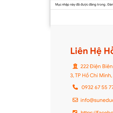
Mục nhập này đã được đăng trong . Đá
Liên Hệ H
222 Điện Biên
3, TP Hồ Chí Minh
0932 67 55 7
info@suneduc
https://face