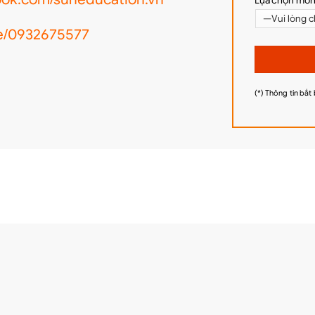
Lựa chọn môn
me/0932675577
(*) Thông tin bắt