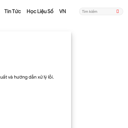
Tin Tức
Học Liệu Số
VN
uất và hướng dẫn xử lý lỗi.
NGUYỄN QUÂN THANH
CÔNG TNHH MTV CNC ĐIỆN QUANG