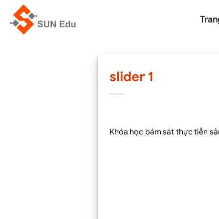
Chuyển
đến
Tran
nội
dung
slider 1
Khóa học bám sát thực tiễn sản 