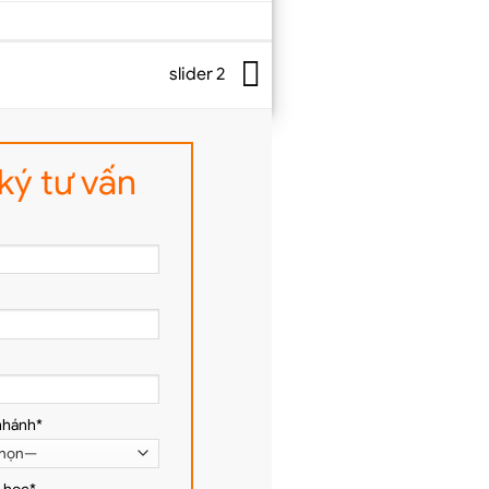
slider 2
ký tư vấn
nhánh*